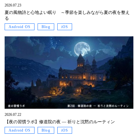
2026.07.23
夏の風物詩と心地よい眠り ～季節を楽しみながら夏の夜を整え
る
Android OS
Blog
iOS
2026.07.22
【夜の習慣ラボ】修道院の夜 ― 祈りと沈黙のルーティン
Android OS
Blog
iOS