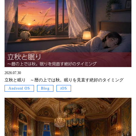
2026.07.30
立秋と眠り ～暦の上では秋。眠りを見直す絶好のタイミング
Android OS
Blog
iOS