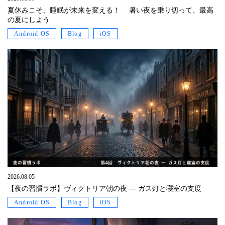
夏休みこそ、睡眠が未来を変える！ 暑い夜を乗り切って、最高
の夏にしよう
Android OS
Blog
iOS
2026.08.05
【夜の習慣ラボ】ヴィクトリア朝の夜 ― ガス灯と寝室の支度
Android OS
Blog
iOS