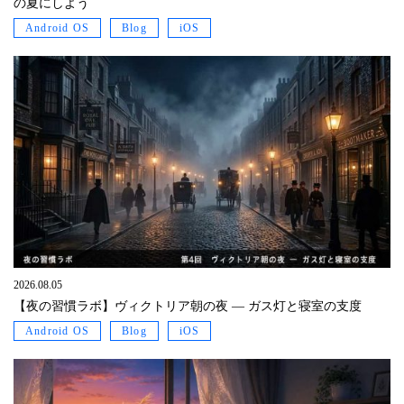
の夏にしよう
Android OS
Blog
iOS
2026.08.05
【夜の習慣ラボ】ヴィクトリア朝の夜 ― ガス灯と寝室の支度
Android OS
Blog
iOS