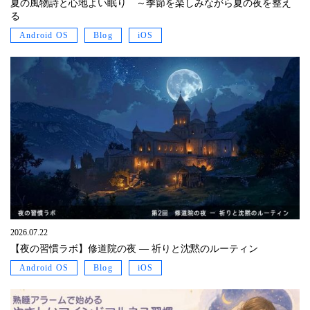
夏の風物詩と心地よい眠り ～季節を楽しみながら夏の夜を整え
る
Android OS
Blog
iOS
2026.07.22
【夜の習慣ラボ】修道院の夜 ― 祈りと沈黙のルーティン
Android OS
Blog
iOS