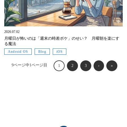
2026.07.02
月曜日が怖いのは「週末の時差ボケ」のせい？ 月曜朝を楽にす
る魔法
Android OS
Blog
iOS
9ページ中1ページ目
1
2
3
›
»