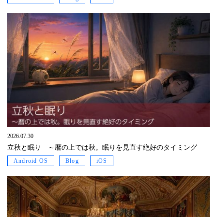
2026.07.30
立秋と眠り ～暦の上では秋。眠りを見直す絶好のタイミング
Android OS
Blog
iOS