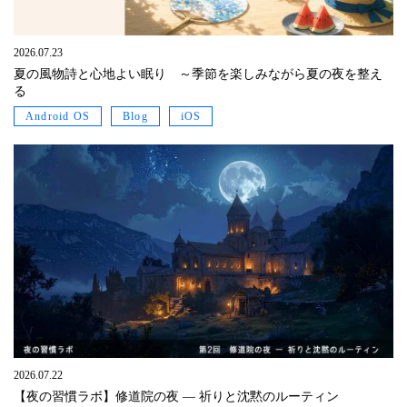
2026.07.23
夏の風物詩と心地よい眠り ～季節を楽しみながら夏の夜を整え
る
Android OS
Blog
iOS
2026.07.22
【夜の習慣ラボ】修道院の夜 ― 祈りと沈黙のルーティン