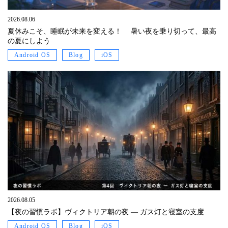
2026.08.06
夏休みこそ、睡眠が未来を変える！ 暑い夜を乗り切って、最高
の夏にしよう
Android OS
Blog
iOS
2026.08.05
【夜の習慣ラボ】ヴィクトリア朝の夜 ― ガス灯と寝室の支度
Android OS
Blog
iOS