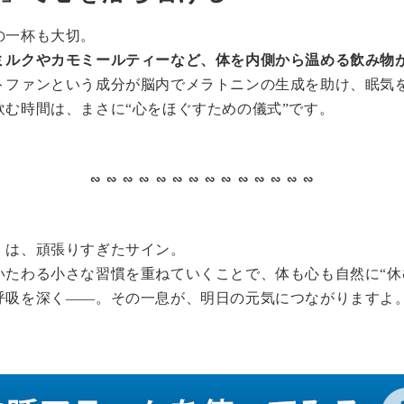
の一杯も大切。
ミルクやカモミールティーなど、体を内側から温める飲み物
トファンという成分が脳内でメラトニンの生成を助け、眠気
む時間は、まさに“心をほぐすための儀式”です。
∽ ∽ ∽ ∽ ∽ ∽ ∽ ∽ ∽ ∽ ∽ ∽ ∽ ∽
」は、頑張りすぎたサイン。
いたわる小さな習慣を重ねていくことで、体も心も自然に“休
呼吸を深く――。その一息が、明日の元気につながりますよ