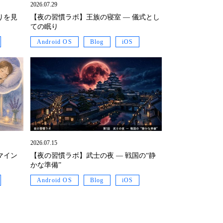
2026.07.29
りを見
【夜の習慣ラボ】王族の寝室 ― 儀式とし
ての眠り
Android OS
Blog
iOS
2026.07.15
マイン
【夜の習慣ラボ】武士の夜 ― 戦国の“静
かな準備”
Android OS
Blog
iOS