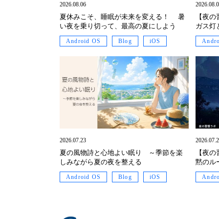
2026.08.06
2026.08.
夏休みこそ、睡眠が未来を変える！ 暑
【夜の
い夜を乗り切って、最高の夏にしよう
ガス灯
Android OS
Blog
iOS
Andr
2026.07.23
2026.07.
夏の風物詩と心地よい眠り ～季節を楽
【夜の
しみながら夏の夜を整える
黙のル
Android OS
Blog
iOS
Andr