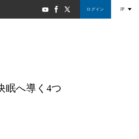
ログイン
JP
快眠へ導く4つ