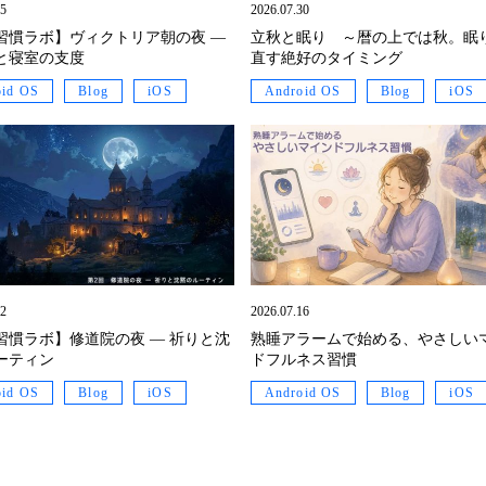
05
2026.07.30
習慣ラボ】ヴィクトリア朝の夜 ―
立秋と眠り ～暦の上では秋。眠
と寝室の支度
直す絶好のタイミング
oid OS
Blog
iOS
Android OS
Blog
iOS
22
2026.07.16
習慣ラボ】修道院の夜 ― 祈りと沈
熟睡アラームで始める、やさしい
ーティン
ドフルネス習慣
oid OS
Blog
iOS
Android OS
Blog
iOS