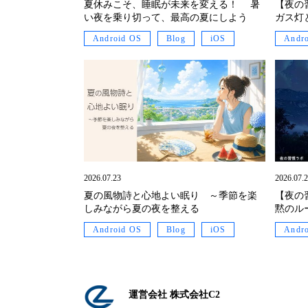
夏休みこそ、睡眠が未来を変える！ 暑
【夜の
い夜を乗り切って、最高の夏にしよう
ガス灯
Android OS
Blog
iOS
Andr
2026.07.23
2026.07.
夏の風物詩と心地よい眠り ～季節を楽
【夜の
しみながら夏の夜を整える
黙のル
Android OS
Blog
iOS
Andr
運営会社 株式会社C2