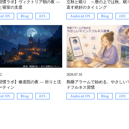
習慣ラボ】ヴィクトリア朝の夜 ―
立秋と眠り ～暦の上では秋。眠
と寝室の支度
直す絶好のタイミング
oid OS
Blog
iOS
Android OS
Blog
iOS
22
2026.07.16
習慣ラボ】修道院の夜 ― 祈りと沈
熟睡アラームで始める、やさしい
ーティン
ドフルネス習慣
oid OS
Blog
iOS
Android OS
Blog
iOS