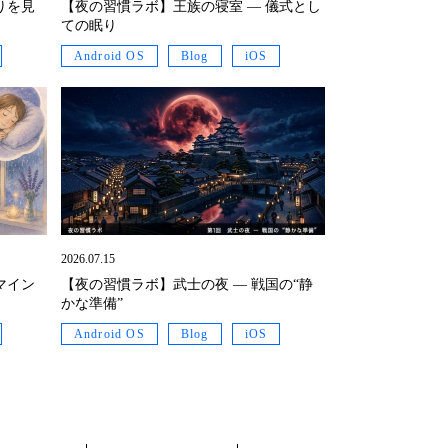
りを見
【夜の習慣ラボ】王族の寝室 ― 儀式とし
ての眠り
Android OS
Blog
iOS
2026.07.15
マイン
【夜の習慣ラボ】武士の夜 ― 戦国の“静
かな準備”
Android OS
Blog
iOS