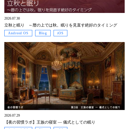
2026.07.30
立秋と眠り ～暦の上では秋。眠りを見直す絶好のタイミング
Android OS
Blog
iOS
2026.07.29
【夜の習慣ラボ】王族の寝室 ― 儀式としての眠り