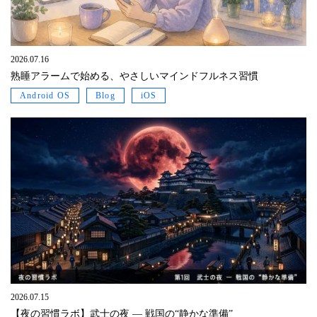
2026.07.16
熟睡アラームで始める、やさしいマインドフルネス習慣
Android OS
Blog
iOS
2026.07.15
【夜の習慣ラボ】武士の夜 ― 戦国の“静かな準備”