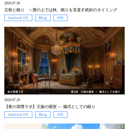
2026.07.30
立秋と眠り ～暦の上では秋。眠りを見直す絶好のタイミング
Android OS
Blog
iOS
2026.07.29
【夜の習慣ラボ】王族の寝室 ― 儀式としての眠り
Android OS
Blog
iOS