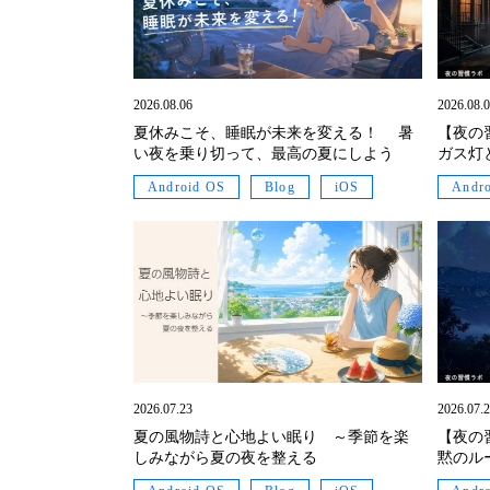
2026.08.06
2026.08.
夏休みこそ、睡眠が未来を変える！ 暑
【夜の
い夜を乗り切って、最高の夏にしよう
ガス灯
Android OS
Blog
iOS
Andr
2026.07.23
2026.07.
夏の風物詩と心地よい眠り ～季節を楽
【夜の
しみながら夏の夜を整える
黙のル