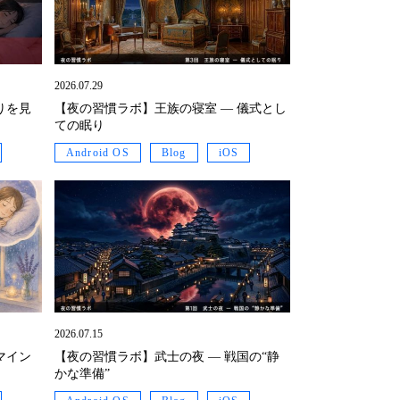
2026.07.29
りを見
【夜の習慣ラボ】王族の寝室 ― 儀式とし
ての眠り
Android OS
Blog
iOS
2026.07.15
マイン
【夜の習慣ラボ】武士の夜 ― 戦国の“静
かな準備”