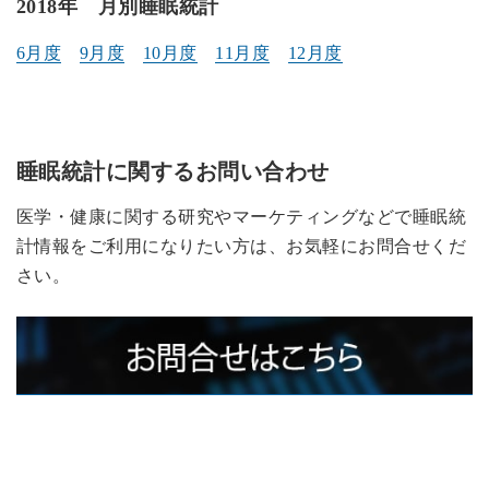
2018年 月別睡眠統計
6月度
9月度
10月度
11月度
12月度
睡眠統計に関するお問い合わせ
医学・健康に関する研究やマーケティングなどで睡眠統
計情報をご利用になりたい方は、お気軽にお問合せくだ
さい。